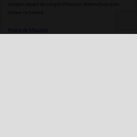
compte séparé du compte Mazayes Alternatives pour
utiliser ce forum)
Mairie de Mazayes
NOUS CONTACTER
Nom de famille *
Prénom *
Adresse mail *